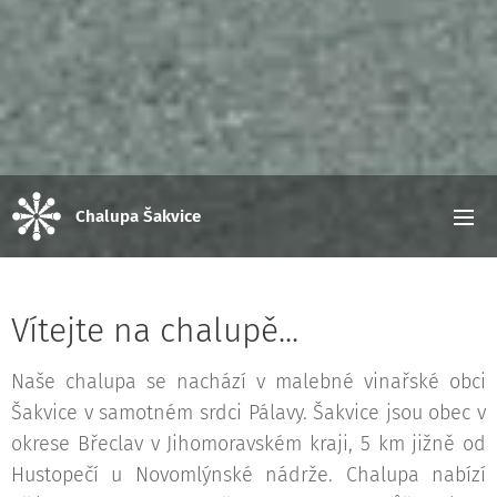
Chalupa Šakvice
Vítejte na chalupě...
Naše chalupa se nachází v malebné vinařské obci
Šakvice v samotném srdci Pálavy. Šakvice jsou obec v
okrese Břeclav v Jihomoravském kraji, 5 km jižně od
Hustopečí u Novomlýnské nádrže. Chalupa nabízí