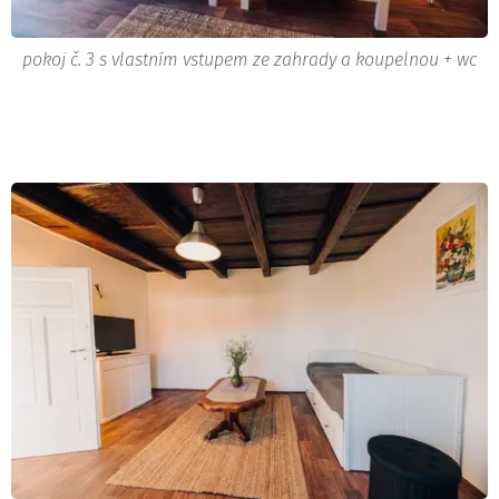
pokoj č. 3 s vlastním vstupem ze zahrady a koupelnou + wc