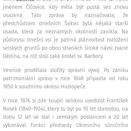
jménem Číčovice, kdy měla být pustá ves znovu
osazena. Tato zpráva by naznačovala, že
předchůdcem dnešních Šakvic byla nějaká starší
osada, která za neznámých okolností zanikla. Na
půdorysu dnešní vsi je patrná plánovitost rozložení
selských gruntů po obou stranách široké návsi zvané
Dědina, na níž stojí také kostel sv. Barbory.
Vesnice prodělala složitý správní vývoj. Po zániku
patrimoniální správy v roce 1848 připadla od roku
1850 k soudnímu okresu Hustopeče.
V roce 1876 si zde koupil selskou usedlost František
Nosek (1840-1924), který tu byl po 10 let starostou, na
dobu 12 let se stal i zemským poslancem a 20 let
vykonával funkci předsedy Okresního silničního