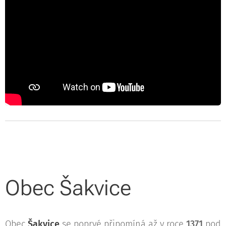
Obec Šakvice
Obec
Šakvice
se poprvé připomíná až v roce
1371
pod