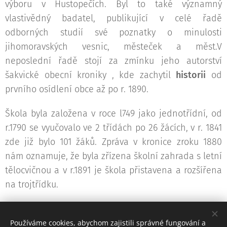
výboru v Hustopečích. Byl to také významný
vlastivědný badatel, publikující v celé řadě
odborných studií své poznatky o minulosti
jihomoravských vesnic, městeček a měst.V
neposlední řadě stojí za zmínku jeho autorství
šakvické obecní kroniky , kde zachytil
historii
od
prvního osídlení obce až po r. 1890.
Škola byla založena v roce l749 jako jednotřídní, od
r.1790 se vyučovalo ve 2 třídách po 26 žácích, v r. 1841
zde již bylo 101 žáků. Zpráva v kronice zroku 1880
nám oznamuje, že byla zřízena školní zahrada s letní
tělocvičnou a v r.1891 je škola přistavena a rozšířena
na trojtřídku.
V obci se nachází kostel sv. Barbory s gotickým
jádrem. V r. 1801 zachvátil kostel velký požár, již v r.
Používáme cookies, abychom zajistili správné fungování a