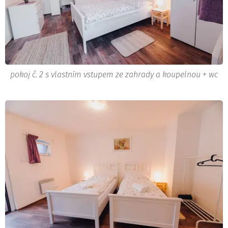
pokoj č. 2 s vlastním vstupem ze zahrady a koupelnou + wc